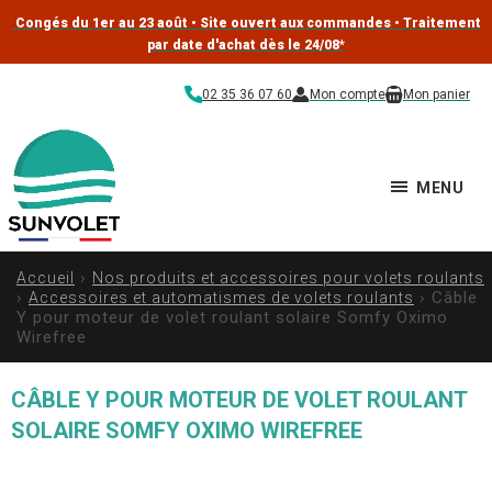
Congés du 1er au 23 août • Site ouvert aux commandes • Traitement
par date d'achat dès le 24/08
*
02 35 36 07 60
Mon compte
Mon panier
MENU
›
Accueil
Nos produits et accessoires pour volets roulants
›
› Câble
Accessoires et automatismes de volets roulants
Y pour moteur de volet roulant solaire Somfy Oximo
Wirefree
CÂBLE Y POUR MOTEUR DE VOLET ROULANT
SOLAIRE SOMFY OXIMO WIREFREE