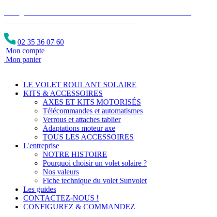
Congés du 1er au 23 août • Site ouvert aux commandes •
Traitement par date d'achat dès le 24/08
*
02 35 36 07 60
Mon compte
Mon panier
LE VOLET ROULANT SOLAIRE
KITS & ACCESSOIRES
AXES ET KITS MOTORISÉS
Télécommandes et automatismes
Verrous et attaches tablier
Adaptations moteur axe
TOUS LES ACCESSOIRES
L'entreprise
NOTRE HISTOIRE
Pourquoi choisir un volet solaire ?
Nos valeurs
Fiche technique du volet Sunvolet
Les guides
CONTACTEZ-NOUS !
CONFIGUREZ & COMMANDEZ